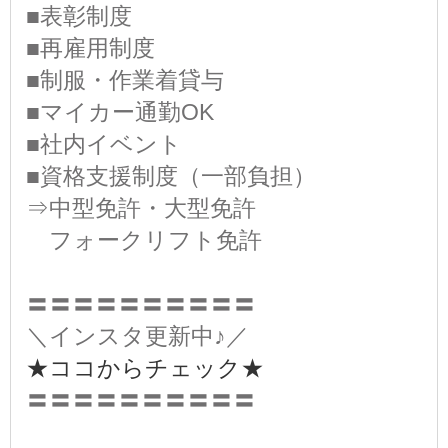
■表彰制度
■再雇用制度
■制服・作業着貸与
■マイカー通勤OK
■社内イベント
■資格支援制度（一部負担）
⇒中型免許・大型免許
フォークリフト免許
〓〓〓〓〓〓〓〓〓〓
＼インスタ更新中♪／
★ココからチェック★
〓〓〓〓〓〓〓〓〓〓