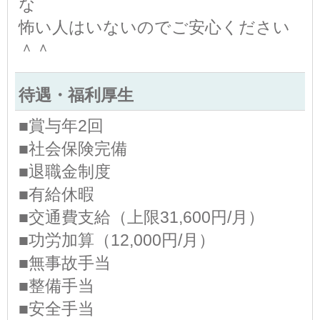
な
怖い人はいないのでご安心ください
＾＾
待遇・福利厚生
■賞与年2回
■社会保険完備
■退職金制度
■有給休暇
■交通費支給（上限31,600円/月）
■功労加算（12,000円/月）
■無事故手当
■整備手当
■安全手当