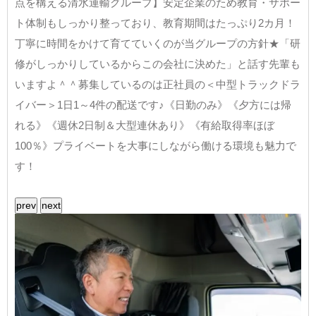
点を構える清水運輸グループ】安定企業のため教育・サポー
ト体制もしっかり整っており、教育期間はたっぷり2カ月！
丁寧に時間をかけて育てていくのが当グループの方針★「研
修がしっかりしているからこの会社に決めた」と話す先輩も
いますよ＾＾募集しているのは正社員の＜中型トラックドラ
イバー＞1日1～4件の配送です♪《日勤のみ》《夕方には帰
れる》《週休2日制＆大型連休あり》《有給取得率ほぼ
100％》プライベートを大事にしながら働ける環境も魅力で
す！
prev
next