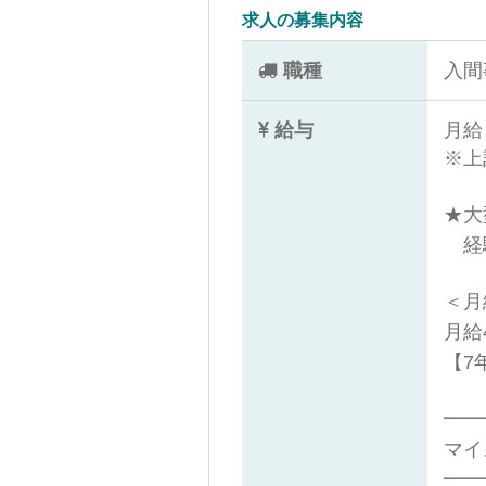
求人の募集内容
職種
入間
給与
月給 
※上
★大
経験
＜月
月給
【7
━━
マイ
━━