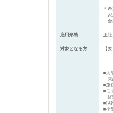
＊希
家庭
合わ
雇用形態
正社
対象となる方
【要
6
※
■大
未
■運
■モ
経
■現
■小