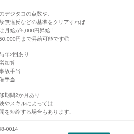
のデジタコの点数や、
故無違反などの基準をクリアすれば
は月給が5,000円昇給！
50,000円まで昇給可能です◎
与年2回あり
労加算
事故手当
備手当
修期間2か月あり
験やスキルによっては
を短縮する場合もあります。
58-0014