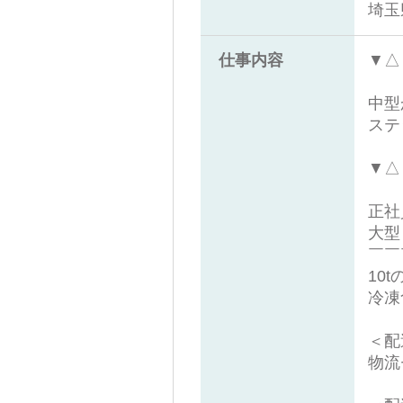
埼玉
仕事内容
▼△
中型
ステ
▼△
正社
大型
￣￣
10
冷凍
＜配
物流