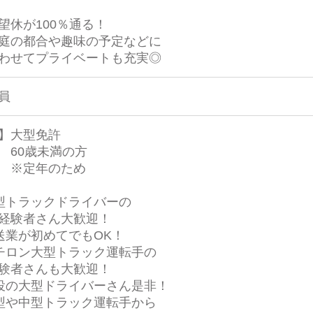
望休が100％通る！
の都合や趣味の予定などに
せてプライベートも充実◎
員
】大型免許
0歳未満の方
定年のため
型トラックドライバーの
経験者さん大歓迎！
送業が初めてでもOK！
チロン大型トラック運転手の
験者さんも大歓迎！
役の大型ドライバーさん是非！
型や中型トラック運転手から