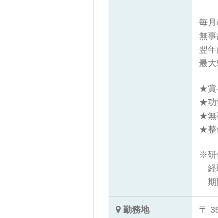
毎月
無事
翌年
最大
★賞
★功
★無
★整
※研
経
期間
勤務地
〒 3