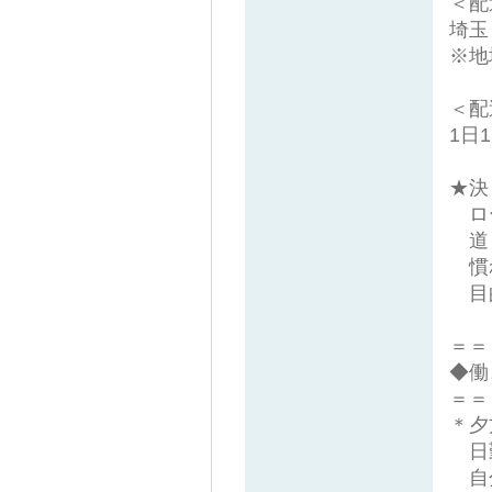
＜配
埼玉
※地
＜配
1日
★決
ロ
道も
慣れ
目的
＝＝
◆働
＝＝
＊夕
日
自分