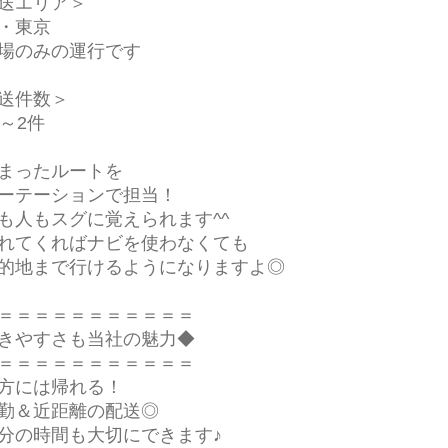
送エリア＞
・東京
場のみの運行です
送件数＞
1～2件
まったルートを
ーテーションで担当！
人もスグに覚えられます^^
てくればナビを使わなくても
地まで行けるようになりますよ◎
＝＝＝＝＝＝＝＝＝＝＝
きやすさも当社の魅力◆
＝＝＝＝＝＝＝＝＝＝＝
方には帰れる！
勤＆近距離の配送◎
の時間も大切にできます♪