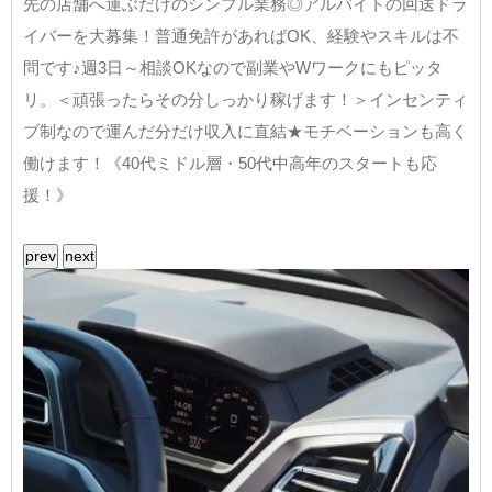
先の店舗へ運ぶだけのシンプル業務◎アルバイトの回送ドラ
イバーを大募集！普通免許があればOK、経験やスキルは不
問です♪週3日～相談OKなので副業やWワークにもピッタ
リ。＜頑張ったらその分しっかり稼げます！＞インセンティ
ブ制なので運んだ分だけ収入に直結★モチベーションも高く
働けます！《40代ミドル層・50代中高年のスタートも応
援！》
prev
next