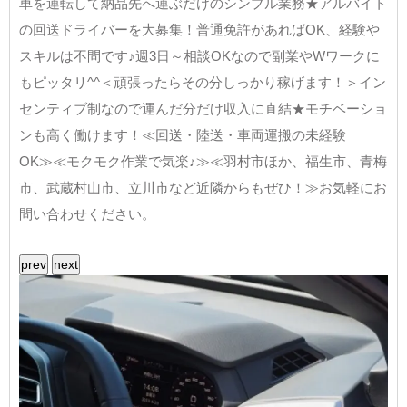
車を運転して納品先へ運ぶだけのシンプル業務★アルバイト
の回送ドライバーを大募集！普通免許があればOK、経験や
スキルは不問です♪週3日～相談OKなので副業やWワークに
もピッタリ^^＜頑張ったらその分しっかり稼げます！＞イン
センティブ制なので運んだ分だけ収入に直結★モチベーショ
ンも高く働けます！≪回送・陸送・車両運搬の未経験
OK≫≪モクモク作業で気楽♪≫≪羽村市ほか、福生市、青梅
市、武蔵村山市、立川市など近隣からもぜひ！≫お気軽にお
問い合わせください。
prev
next