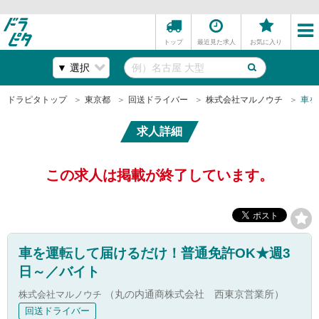
トップ
最近見た求人
お気に入り
ドラピタトップ
東京都
回送ドライバー
株式会社マルノウチ
車を
求人詳細
この求人は掲載が終了しています。
車を運転して届けるだけ！普通免許OK★週3
日～／バイト
株式会社マルノウチ
（丸の内通商株式会社 西東京営業所）
回送ドライバー