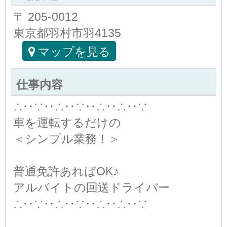
〒 205-0012
東京都羽村市羽4135
マップを見る
仕事内容
∴‥∵‥∴‥∵‥∴‥∴‥∵
車を運転するだけの
＜シンプル業務！＞
普通免許あればOK♪
アルバイトの回送ドライバー
∴‥∵‥∴‥∵‥∴‥∴‥∵