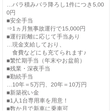
…バラ積みバラ降ろし1件につき5,00
0円
■安全手当
⇒1ヵ月無事故運行で15,000円
■運行距離に応じて手当あり
…現金支給しており、
食費などにも充てられます♪
■繁忙期手当（年末やお盆前）
■残業・深夜手当
■勤続手当
…10年＝5万円、20年＝10万円
■新築祝い金
■1人1台専用車を用意！
■数か月で新車に乗車可