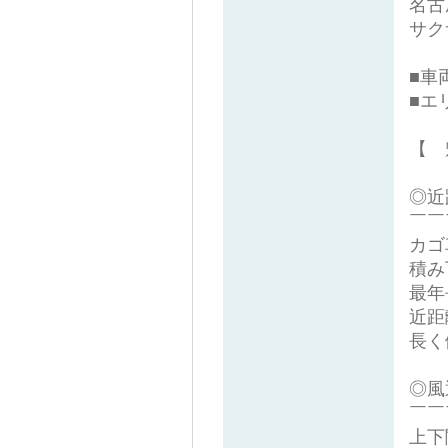
名古
サク
■車
■エ
【 
◎近
￣￣
カゴ
積み
最年
近距
長く
◎風
￣￣
上下