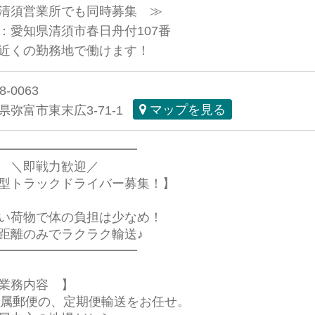
清須営業所でも同時募集 ≫
：愛知県清須市春日舟付107番
近くの勤務地で働けます！
8-0063
県弥富市東末広3-71-1
マップを見る
━━━━━━━━━━━
即戦力歓迎／
型トラックドライバー募集！】
い荷物で体の負担は少なめ！
距離のみでラクラク輸送♪
━━━━━━━━━━━
業務内容 】
直属郵便の、定期便輸送をお任せ。