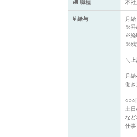
職種
本社
給与
月給 
※昇
※経
※残
＼上
月給
働き
○○
土日
など
仕事