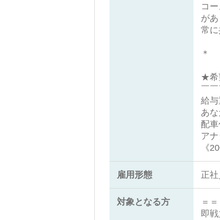
コー
があ
常に
＊ 
★希
￣￣
給与
あな
配車
アナ
《2
雇用形態
正社
対象となる方
＝＝
即戦