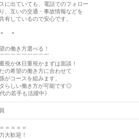
スに出ていても、電話でのフォロー
り、互いの交通・事故情報などを
共有しているので安心です。
＊ ＊
望の働き方選べる！
￣￣￣￣￣￣￣￣￣
重視か休日重視かまずは面談！
たの希望の働き方に合わせて
係がコースを組みます。
タらしい働き方が可能です◎
0代の若手も活躍中》
員
＝＝＝＝＝
力大歓迎！