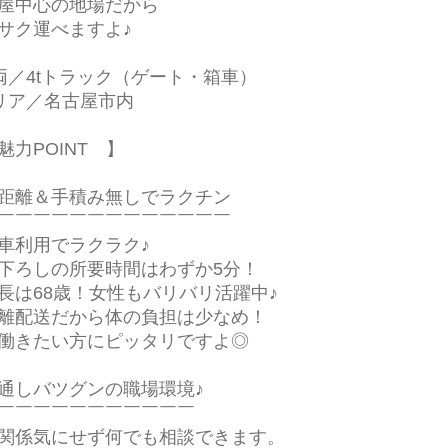
屋中心の地場だから
サク運べますよ♪
両／4tトラック（ゲート・箱車）
リア／名古屋市内
魅力POINT 】
距離＆手積み無しでラクチン
￣￣￣￣￣￣￣￣￣￣￣￣￣
車利用でラクラク♪
下ろしの所要時間はわずか5分！
長は68歳！女性もバリバリ活躍中♪
離配送だから体の負担は少なめ！
働きたい方にピッタリですよ◎
通しバツグンの職場環境♪
￣￣￣￣￣￣￣￣￣￣￣
関係気にせず何でも相談できます。