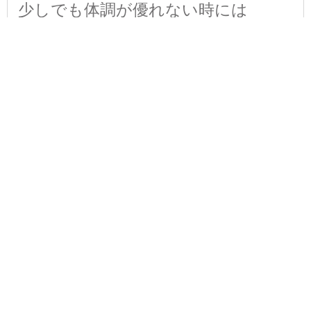
少しでも体調が優れない時には
気にせず休める職場にしています◎
勤務時間
★実際の稼働時間は18hほど。
1回の勤務が長い分、
お休みが多くなります♪
早上がりも可！
＿＿＿＿＿＿＿＿＿＿
仕事が終わったら帰宅OK。
上記を超えての
残業もほぼありません◎