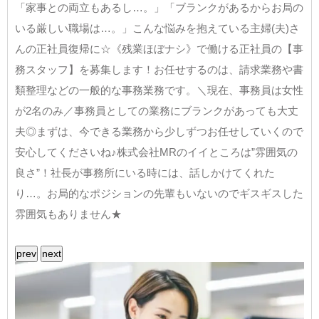
「家事との両立もあるし…。」「ブランクがあるからお局の
いる厳しい職場は…。」こんな悩みを抱えている主婦(夫)さ
んの正社員復帰に☆《残業ほぼナシ》で働ける正社員の【事
務スタッフ】を募集します！お任せするのは、請求業務や書
類整理などの一般的な事務業務です。＼現在、事務員は女性
が2名のみ／事務員としての業務にブランクがあっても大丈
夫◎まずは、今できる業務から少しずつお任せしていくので
安心してくださいね♪株式会社MRのイイところは”雰囲気の
良さ”！社長が事務所にいる時には、話しかけてくれた
り…。お局的なポジションの先輩もいないのでギスギスした
雰囲気もありません★
prev
next