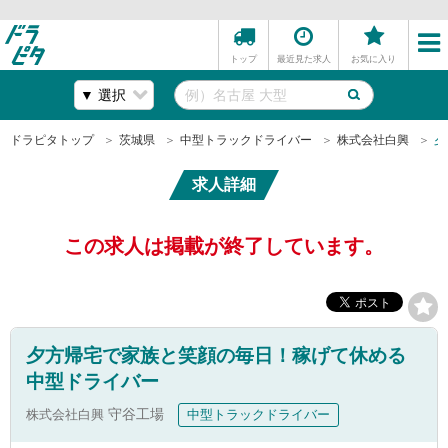
トップ
最近見た求人
お気に入り
ドラピタトップ
茨城県
中型トラックドライバー
株式会社白興
夕
求人詳細
この求人は掲載が終了しています。
夕方帰宅で家族と笑顔の毎日！稼げて休める
中型ドライバー
株式会社白興
守谷工場
中型トラックドライバー