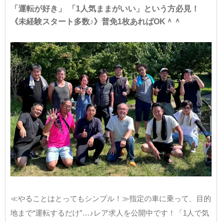
「運転が好き」 「1人気ままがいい」という方必見！
《未経験スタート多数♪》普免1枚あればOK＾＾
≪やることはとってもシンプル！≫指定の車に乗って、目的
地まで“運転するだけ”…♪レア求人を公開中です！「1人で気