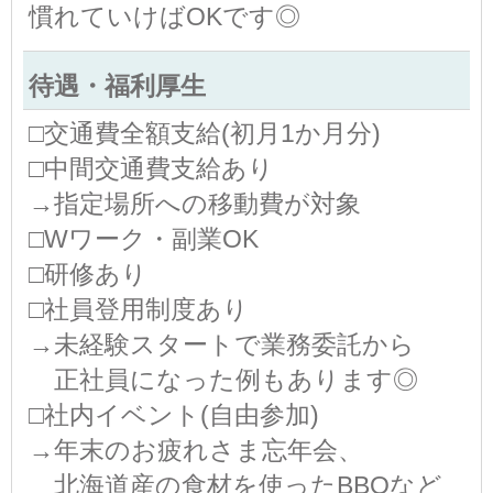
慣れていけばOKです◎
待遇・福利厚生
□交通費全額支給(初月1か月分)
□中間交通費支給あり
→指定場所への移動費が対象
□Wワーク・副業OK
□研修あり
□社員登用制度あり
→未経験スタートで業務委託から
正社員になった例もあります◎
□社内イベント(自由参加)
→年末のお疲れさま忘年会、
北海道産の食材を使ったBBQなど