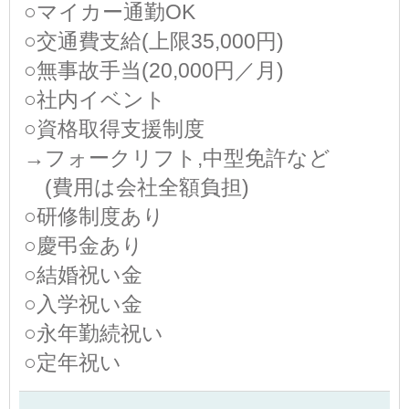
○マイカー通勤OK
○交通費支給(上限35,000円)
○無事故手当(20,000円／月)
○社内イベント
○資格取得支援制度
→フォークリフト,中型免許など
(費用は会社全額負担)
○研修制度あり
○慶弔金あり
○結婚祝い金
○入学祝い金
○永年勤続祝い
○定年祝い