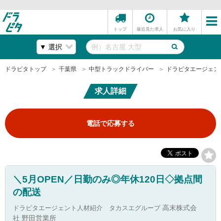
トップ
最近見た求人
お気に入り
ドラピタトップ
千葉県
中型トラックドライバー
ドラピタエージェン
求人詳細
電話で応募する
＼5月OPEN／日勤のみ◎年休120日◇拠点間
の配送
ドラピタエージェント人材紹介 タカスエグループ
高末株式会
社 野田営業所