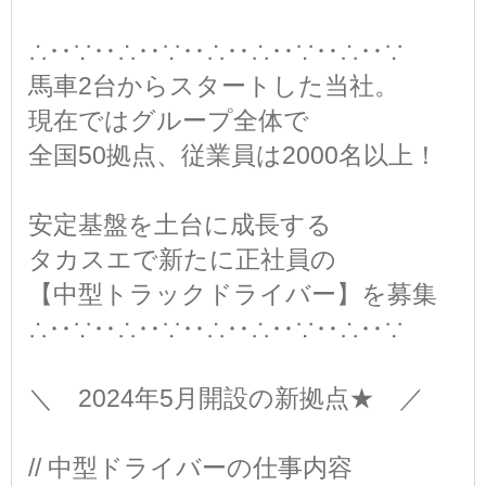
∴‥∵‥∴‥∵‥∴‥∴‥∵‥∴‥∵
馬車2台からスタートした当社。
現在ではグループ全体で
全国50拠点、従業員は2000名以上！
安定基盤を土台に成長する
タカスエで新たに正社員の
【中型トラックドライバー】を募集
∴‥∵‥∴‥∵‥∴‥∴‥∵‥∴‥∵
＼ 2024年5月開設の新拠点★ ／
// 中型ドライバーの仕事内容