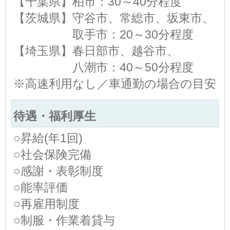
【千葉県】柏市：30～40分程度
【茨城県】守谷市、常総市、坂東市、
取手市：20～30分程度
【埼玉県】春日部市、越谷市、
八潮市：40～50分程度
※高速利用なし／車通勤の場合の目安
待遇・福利厚生
○昇給(年1回)
○社会保険完備
○感謝・表彰制度
○能率評価
○再雇用制度
○制服・作業着貸与