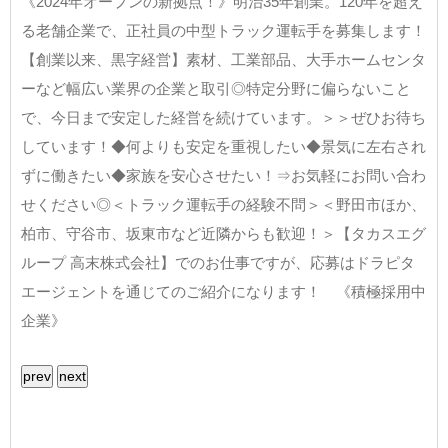
《2024年オープンの新拠点！》明治35年創業。120年を超え
る老舗企業で、正社員の中型トラック運転手を募集します！
【創業以来、黒字経営】素材、工業部品、大手ホームセンタ
ーなど幅広い業界の企業と取引◎特定分野に偏らないこと
で、今日まで安定した経営を続けています。＞＞ぜひお待ち
しています！◆何よりも安定を重視したい◆景気に左右され
ずに働きたい◆家族を安心させたい！⇒お気軽にお問い合わ
せください◎＜トラック運転手の経験不問＞＜野田市ほか、
柏市、守谷市、坂東市など近隣からも歓迎！＞【タカスエグ
ループ 高末株式会社】でのお仕事ですが、応募はドラピタ
エージェントを通じてのご紹介になります！ 《積極採用中
企業》
prev
next