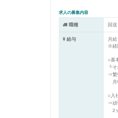
求人の募集内容
職種
回送
給与
月給 
※経
○基
┗そ
⇒繁
月収
○入
⇒頑
2ヶ