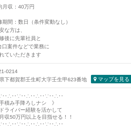
均月収：40万円
修期間：数日（条件変動なし）
安な方は、
修後に先輩社員と
口案件などで業務に
れていただきます
21-0214
県下都賀郡壬生町大字壬生甲623番地
マップを見る
∵‥∴‥∵‥∴‥∴‥∵‥∴‥
手積み手降ろしナシ 》
ドライバー経験を活かして
月収50万円以上を目指せる！！
∵‥∴‥∵‥∴‥∴‥∵‥∴‥