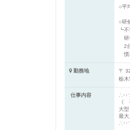
○平
○研
┗不
研
2台
慣
勤務地
〒 3
栃木
仕事内容
∴‥
《 
大型
最大
∴‥