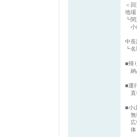
＜回
地場
┗関
小
中長
┗名
■帰
納品
■運
直
■小
無
広
体