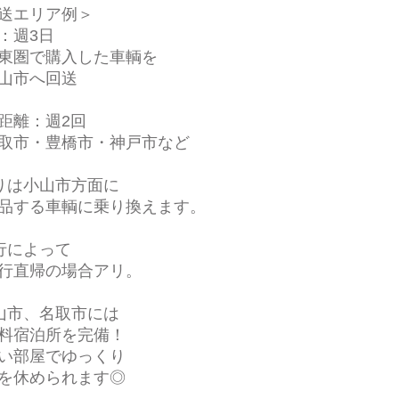
送エリア例＞
：週3日
東圏で購入した車輌を
山市へ回送
距離：週2回
取市・豊橋市・神戸市など
りは小山市方面に
する車輌に乗り換えます。
行によって
行直帰の場合アリ。
山市、名取市には
料宿泊所を完備！
い部屋でゆっくり
を休められます◎