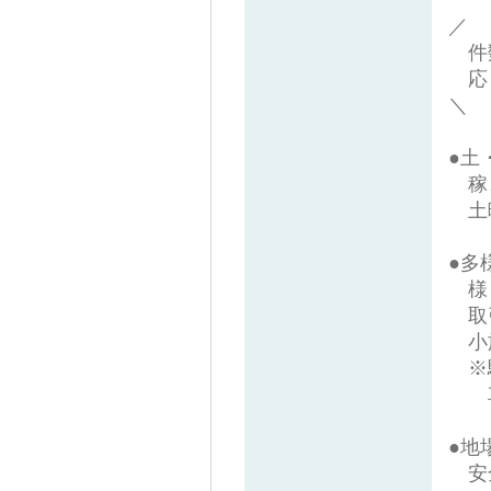
／
件
応
＼
●土
稼
土曜
●多
様々
取引
小旅
※駅
車
●地
安