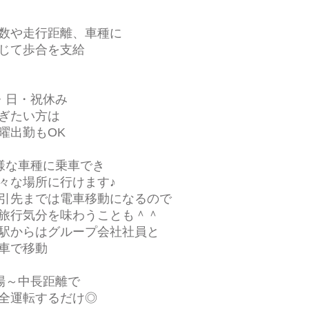
数や走行距離、車種に
じて歩合を支給
・日・祝休み
ぎたい方は
出勤もOK
様な車種に乗車でき
な場所に行けます♪
先までは電車移動になるので
行気分を味わうことも＾＾
からはグループ会社社員と
で移動
場～中長距離で
全運転するだけ◎