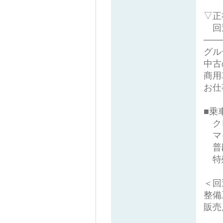
▽正
回
───
グル
中古
商用
お仕
■乗
ク
マ
普
特殊
＜回
整備
販売