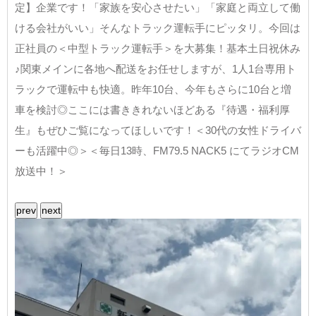
定】企業です！「家族を安心させたい」「家庭と両立して働
ける会社がいい」そんなトラック運転手にピッタリ。今回は
正社員の＜中型トラック運転手＞を大募集！基本土日祝休み
♪関東メインに各地へ配送をお任せしますが、1人1台専用ト
ラックで運転中も快適。昨年10台、今年もさらに10台と増
車を検討◎ここには書ききれないほどある『待遇・福利厚
生』もぜひご覧になってほしいです！＜30代の女性ドライバ
ーも活躍中◎＞＜毎日13時、FM79.5 NACK5 にてラジオCM
放送中！＞
prev
next