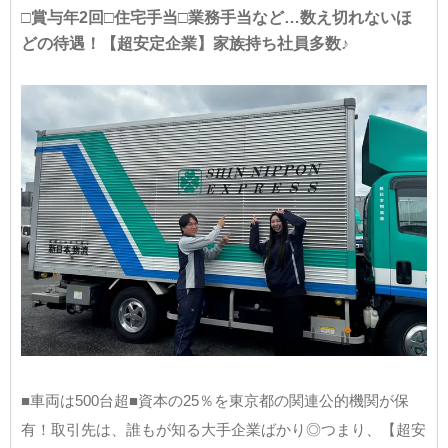
□賞与年2回□住宅手当□業務手当など…数え切れないほ
どの待遇！【超安定企業】家族持ち社員多数♪
■車両は500台超■資本の25％を東京都の関連公的機関が保
有！取引先は、誰もが知る大手企業ばかり◎つまり、【超安