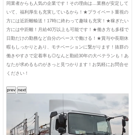
同業者からも人気の企業です！その理由は…業務が安定して
いて、福利厚生も充実しているから！★プライベート重視の
方には近距離輸送！17時に終わって趣味も充実！★稼ぎたい
方には中距離！月給40万以上も可能です！★働き方も多様で
日勤だけの勤務など自分のペースで働ける！★賞与や長期休
暇もしっかりとあり、モチベーションに繋がります！抜群の
働きやすさで定着率も◎なんと勤続30年の大ベテランも！あ
なたが求めるものがきっと見つかります！お気軽にお問合せ
ください！
prev
next