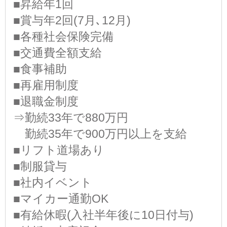
■昇給年1回
■賞与年2回(7月､12月)
■各種社会保険完備
■交通費全額支給
■食事補助
■再雇用制度
■退職金制度
⇒勤続33年で880万円
勤続35年で900万円以上を支給
■リフト道場あり
■制服貸与
■社内イベント
■マイカー通勤OK
■有給休暇(入社半年後に10日付与)