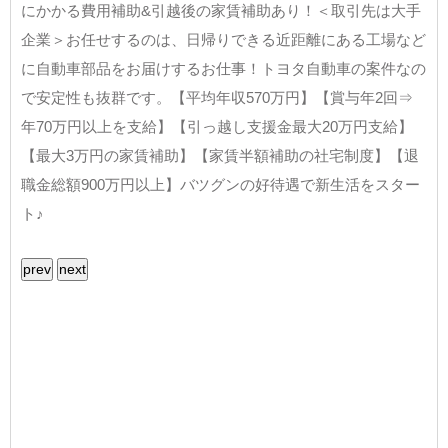
にかかる費用補助&引越後の家賃補助あり！＜取引先は大手
企業＞お任せするのは、日帰りできる近距離にある工場など
に自動車部品をお届けするお仕事！トヨタ自動車の案件なの
で安定性も抜群です。【平均年収570万円】【賞与年2回⇒
年70万円以上を支給】【引っ越し支援金最大20万円支給】
【最大3万円の家賃補助】【家賃半額補助の社宅制度】【退
職金総額900万円以上】バツグンの好待遇で新生活をスター
ト♪
prev
next