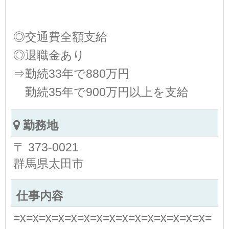
◎交通費全額支給
◎退職金あり
⇒勤続33年で880万円
勤続35年で900万円以上を支給
勤務地
〒 373-0021
群馬県太田市
仕事内容
=x=x=x=x=x=x=x=x=x=x=x=x=x=x=x=