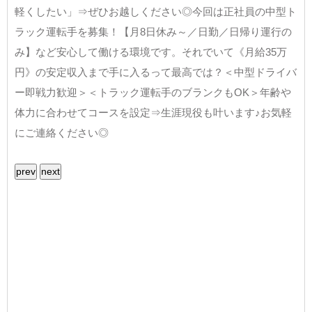
軽くしたい」⇒ぜひお越しください◎今回は正社員の中型ト
ラック運転手を募集！【月8日休み～／日勤／日帰り運行の
み】など安心して働ける環境です。それでいて《月給35万
円》の安定収入まで手に入るって最高では？＜中型ドライバ
ー即戦力歓迎＞＜トラック運転手のブランクもOK＞年齢や
体力に合わせてコースを設定⇒生涯現役も叶います♪お気軽
にご連絡ください◎
prev
next