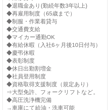
◆退職金あり(勤続年数3年以上)
◆再雇用制度（65歳まで）
◆制服・作業着貸与
◆交通費支給
◆マイカー通勤OK
◆有給休暇（入社6ヶ月後10日付与）
◆慶弔休暇
◆表彰制度
◆休日出勤割増金
◆社員登用制度
◆資格取得支援制度（規定あり）
⇒大型免許、フォークリフトなど。
◆高圧洗浄機完備
→車庫にて給油・洗車可能