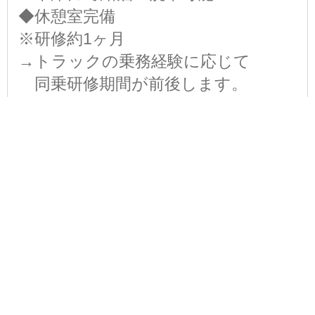
◆休憩室完備
※研修約1ヶ月
→トラックの乗務経験に応じて
同乗研修期間が前後します。
[ 各種手当 ]
□住宅手当（規定あり）
持家の場合 上限 7,500円/月
借家の場合 上限 5,000円/月
□家族手当
配偶者：10,000円(被扶養配偶者に限
る)