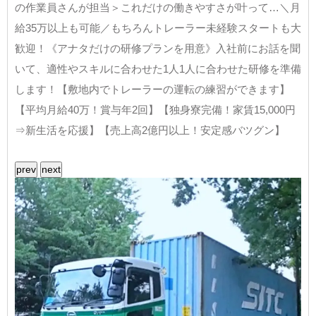
の作業員さんが担当＞これだけの働きやすさが叶って…＼月
給35万以上も可能／もちろんトレーラー未経験スタートも大
歓迎！《アナタだけの研修プランを用意》入社前にお話を聞
いて、適性やスキルに合わせた1人1人に合わせた研修を準備
します！【敷地内でトレーラーの運転の練習ができます】
【平均月給40万！賞与年2回】【独身寮完備！家賃15,000円
⇒新生活を応援】【売上高2億円以上！安定感バツグン】
prev
next