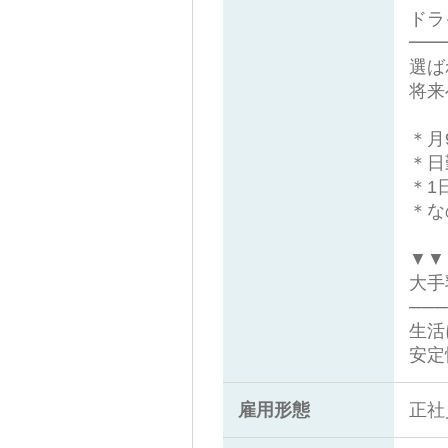
ドラ
━━
選ば
将来
＊月
＊日
＊1
＊な
▼▼
大手
───
生活
安定
雇用形態
正社