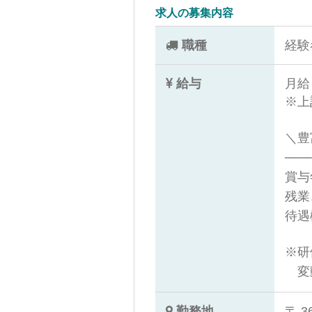
求人の募集内容
職種
経験
給与
月給 
※上
＼豊
───
賞与
残業
待遇
※研
変
勤務地
〒 3