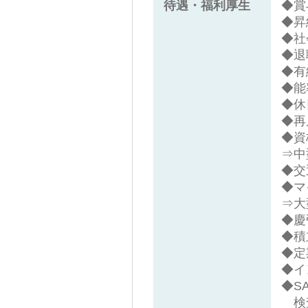
待遇・福利厚生
◆賞
◆昇
◆社
◆退
◆有
◆能
◆休
◆再
◆資
⇒中
◆交
◆マ
⇒大
◆慶
◆積
◆定
◆イ
◆S
検