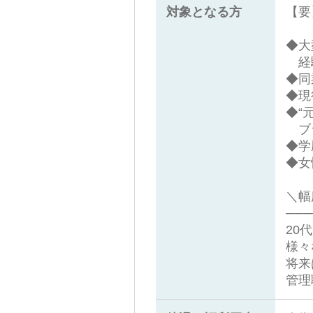
対象となる方
【要
◆大
経
◆同
◆現
◆“
ブラ
◆学
◆女
＼幅
───
20
様々
将来
管理