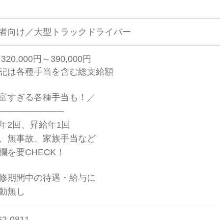
者向け／大型トラックドライバー
320,000円～390,000円
記は各種手当を含む総支給額
富すぎる各種手当も！／
──────────
年2回、昇給年1回
、無事故、家族手当など
欄を要CHECK！
修期間中の待遇・給与に
動無し
62-0811