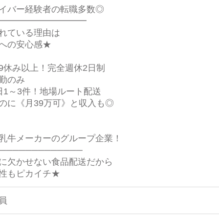
イバー経験者の転職多数◎
━━━━━━━━━━
れている理由は
への安心感★
9休み以上！完全週休2日制
勤のみ
日1～3件！地場ルート配送
のに《月39万可》と収入も◎
乳牛メーカーのグループ企業！
─────────────
に欠かせない食品配送だから
性もピカイチ★
員