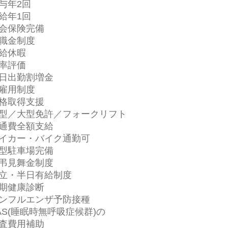
与年2回
給年1回
会保険完備
職金制度
給休暇
率評価
日出勤割増金
雇用制度
格取得支援
型／大型免許／フォークリフト
通費全額支給
イカー・バイク通勤可
型駐車場完備
弔見舞金制度
立・半日有給制度
期健康診断
ンフルエンザ予防接種
AS(睡眠時無呼吸症候群)の
査費用補助