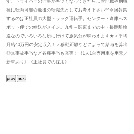
す。ドライバーの仕事がキツくなってきたら…管理職や別職
種に転向可能◎最後の転職先としてお考え下さい^^今回募集
するのは正社員の大型トラック運転手。センター・倉庫へス
ポット便での輸送がメイン。九州～関東までの中・長距離輸
送なのでいろいろな所に行けて旅気分が味わえます★＜平均
月給40万円の安定収入！＞移動距離などによって給与を算出
◎無事故手当など各種手当も充実！《1人1台専用車を用意／
新車あり》《正社員での採用》
prev
next