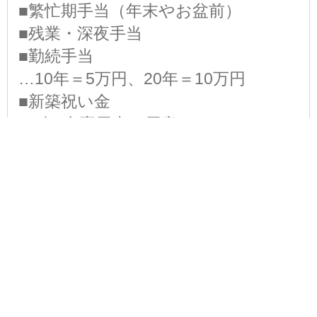
■繁忙期手当（年末やお盆前）
■残業・深夜手当
■勤続手当
…10年＝5万円、20年＝10万円
■新築祝い金
■1人1台専用車を用意！
■数か月で新車に乗車可
■毎年誕生日には
社長からプレゼント贈呈！
■BBQなど社内イベントあり！
⇒ご家族の参加も大歓迎です◎
※研修期間あり(5日間)