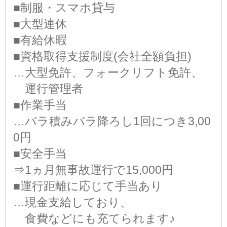
■制服・スマホ貸与
■大型連休
■有給休暇
■資格取得支援制度(会社全額負担)
…大型免許、フォークリフト免許、
運行管理者
■作業手当
…バラ積みバラ降ろし1回につき3,00
0円
■安全手当
⇒1ヵ月無事故運行で15,000円
■運行距離に応じて手当あり
…現金支給しており、
食費などにも充てられます♪