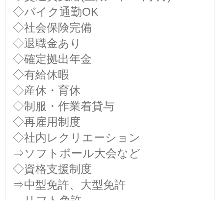
◇バイク通勤OK
◇社会保険完備
◇退職金あり
◇確定拠出年金
◇有給休暇
◇産休・育休
◇制服・作業着貸与
◇再雇用制度
◇社内レクリエーション
⇒ソフトボール大会など
◇資格支援制度
⇒中型免許、大型免許
リフト免許
運行管理者、整備管理者